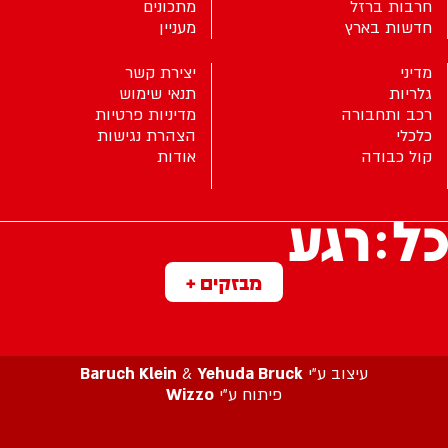
חרבות ברזל
מתכונים
חדשות בארץ
מעניין
מדיני
יצירת קשר
גלריות
תנאי שימוש
רכב ותחבורה
מדיניות פרטיות
כלכלי
הצהרת נגישות
קול כבודה
אודות
מבזקים +
עיצוב ע”י
Yehuda Bruck
&
Baruch Klein
פיתוח ע”י
Wizzo