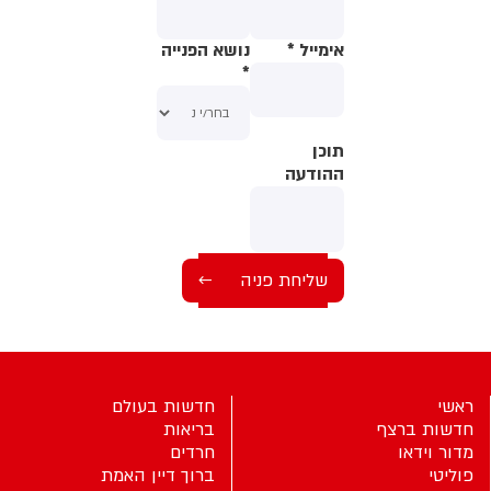
מלשכת שר הביטחון נמסר: ״שר
הביטחון ישראל כ״ץ קיים אתמול
שורת דיונים ביטחוניים במשך קרוב
אימייל
*
נושא הפנייה
ל-10 שעות במשרד הביטחון
*
ובמשרד ראש הממשלה, ואינו
מתכוון לפרט ביחס לפורומים
הביטחוניים שבהם הוא משתתף.״
תוכן
תוכן
ההודעה
ההודעה
ראשי
חדשות בעולם
חדשות ברצף
בריאות
מדור וידאו
חרדים
פוליטי
ברוך דיין האמת