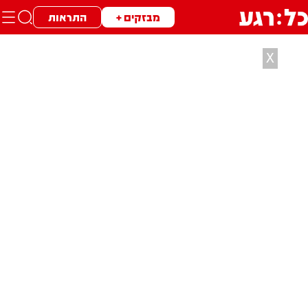
מבזקים +
התראות
X