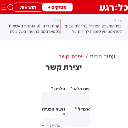
מבזקים +
התראות
18:26
18:36
בית המשפט הפדרלי בארה"ב קבע:
נער יהודי בן 18 הותקף באלימות
לטראמפ אין סמכות להורות על
בסטארבקס במיאמי בשל כיפה
בניית אולם הנשפים בבית הלבן
שלבש. צ'יבון חואניטה פאלמר (43)
ללא אישור קונגרס, בית המשפט
התנפלה עליו ללא התגרות, היכתה
צפוי לדרוש את עצירת העבודות.
אותו בטלפון סלולרי וניסתה לפגוע
לממשל תינתן אפשרות לערער על
בו עם כיסא ברזל תוך צעקות
עמוד הבית
יצירת קשר
ההחלטה
שטנה. עוברי אורח חילצו את הנער
יצירת קשר
שמצא מקלט בשירותים, ופאלמר
נעצרה על ידי המשטרה המקומית.
שם מלא
*
טלפון
*
אימייל
*
נושא הפנייה
*