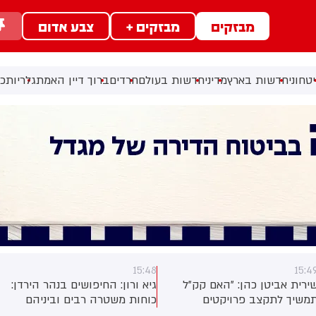
מבזקים
מבזקים +
צבע אדום
טחוני
חדשות בארץ
מדיני
חדשות בעולם
חרדים
ברוך דיין האמת
גלריות
כל
15:48
15:4
ירית אביטן כהן: ״‏האם קק"ל
גיא ורון: החיפושים בנהר הירדן:
משיך לתקצב פרויקטים
כוחות משטרה רבים וביניהם
יטחוניים הכרחיים ביו"ש? היום
מסוק של היחידה האווירית,