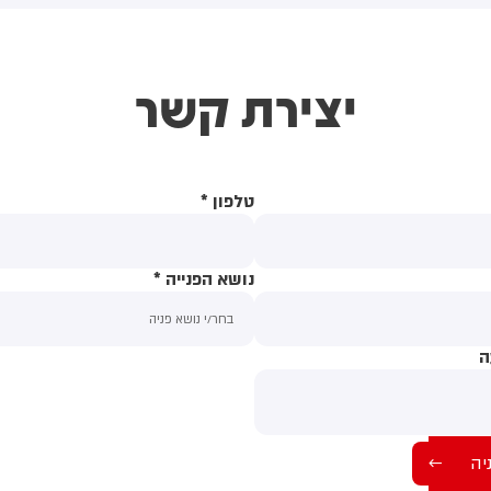
פויה לעלות החלטה לתקצוב
מתנדבי יחידת החילוץ וכבאות
הצבת מיגוניות בסך כולל של 8.5
והצלה, הוקפצו למקום ומבצעים
יליון שקלים בישובי יו"ש. חברי
סריקות נרחבות במטרה לאתר
יצירת קשר
דירקטוריון מגוש השמאל
את הנער בן ה-12 שאבדו
ערכים לסכל את אישור ההחלטה
עקבותיו בעת ששהה על גבי כלי
בניגוד לעמדתו הרשמית של יו"ר
שיט בירדן סמוך ליסוד המעלה
דירקטוריון איש מפלגת
עבודה אייל אוסטרינסקי). אך
טלפון
*
א ברור האם הימין יגייס רוב
העביר את התקציב הדרוש״.
נושא הפנייה
*
ה
תוכן ההודעה