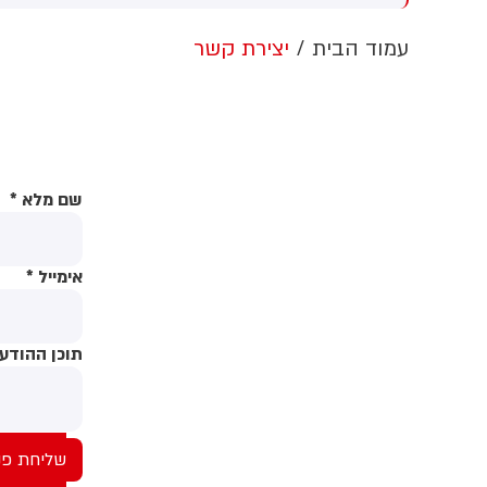
בשדות מיכה, שעה אח''כ בחור
צ
ורס מפונוביז' נהרג בתאונת
עמוד הבית
יצירת קשר
קטורון בנווה ארז. לפני
מ
תיים ילד חרדי נשכח ברכב
ה
וד ומת. הנכד של הרב ארוש
נ
 בבריכה במקסיקו. עכשיו
(
 למוות נער חרדי בן 11.
ה
ה
שם מלא
*
ל
ל
אימייל
*
תוכן ההודע