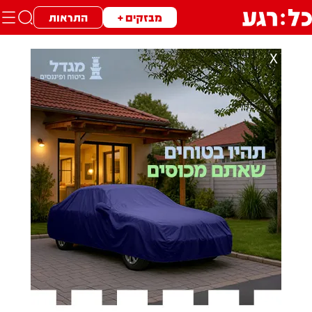
מבזקים +
התראות
X