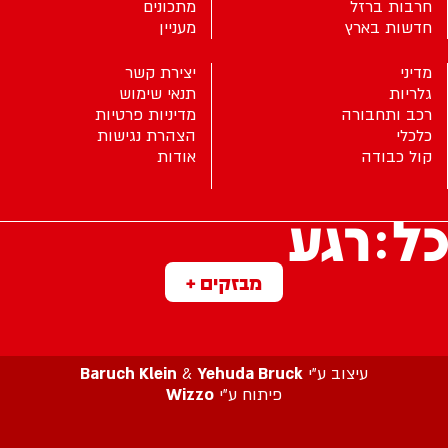
חרבות ברזל
מתכונים
חדשות בארץ
מעניין
מדיני
יצירת קשר
גלריות
תנאי שימוש
רכב ותחבורה
מדיניות פרטיות
כלכלי
הצהרת נגישות
קול כבודה
אודות
מבזקים +
עיצוב ע”י
Yehuda Bruck
&
Baruch Klein
פיתוח ע”י
Wizzo