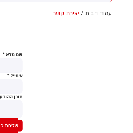
צה"ל לתושבים
ש
ה
עמוד הבית
יצירת קשר
ע
ה
ה
י
מ
ט
שם מלא
*
ה
אימייל
*
תוכן ההודע