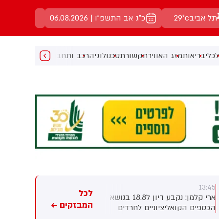
תל אביב
29°c
כ"ג אב התשפ"ו | 06.08.2026
כלי
בריאות
מזג האוויר
תקשורת
טכנולוגיה
רכב ותחבורה
מעניין
מוזיקה
מ
13:35
13:45
לכל
ארי קלמן: נקבע דיון ל18.8 בנושא
ארי קלמן: דן אילוז צפוי להתפטר
המבזקים ←
הכספים הקואליציוניים לחרדים
בימים הקרובים מהכנסת -
שהוקפאו. ההרכב: מינץ, כבוב
במקומו יכנס הנציג החרדי