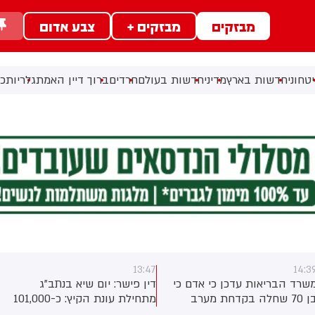
מבזקים
מבזקים +
צבע אדום
טחוני
חדשות בארץ
מדיני
חדשות בעולם
חרדים
ברוך דיין האמת
גלריות
כל
13:47
14:3
שרד הבריאות עדכן כי אדם כי
דין פישר: יום שיא בנתב"ג
בן 70 שחלה בקדחת מערב
מתחילת עונת הקיץ: כ-101,000
נילוס בחודש יולי - נפטר לאחר
נוסעים צפויים לעבור היום