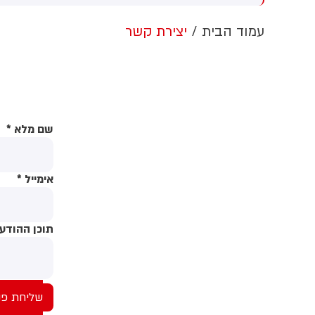
ערבות זרה
הלבן ללא אישור קונגרס, בית
המשפט צפוי לדרוש את עצירת
ה
עמוד הבית
יצירת קשר
העבודות. לממשל תינתן אפשרות
ו
לערער על ההחלטה
ת
ח
ב
ה
שם מלא
*
אימייל
*
תוכן ההודע