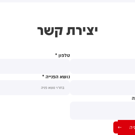
(43) התנפלה עליו ללא התגרות,
באשדוד. צוותי מד"א העניקו להם
יכתה אותו בטלפון סלולרי
טיפול רפואי בזירה
ניסתה לפגוע בו עם כיסא ברזל
יצירת קשר
וך צעקות שטנה. עוברי אורח
ילצו את הנער שמצא מקלט
שירותים, ופאלמר נעצרה על ידי
משטרה המקומית.
טלפון
*
נושא הפנייה
*
ה
תוכן ההודעה