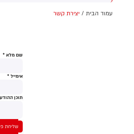
יר מאריב
של כוחות הביטחון. במערכת
מ
הביטחון מסבירים כי הנהג אסף
ש
עמוד הבית
יצירת קשר
סיוע המיועד לסקטור הפרטי,
ב
לאחר ההעברה על ידי סוחר
ה
פרטי ברצועת עזה
מ
ה
שם מלא
*
ה
א
מ
אימייל
*
תוכן ההודע