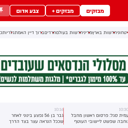
מבזקים
מבזקים +
צבע אדום
טחוני
חדשות בארץ
מדיני
חדשות בעולם
חרדים
ברוך דיין האמת
גלריות
כל
10:16
10:3
עמית סגל: פרסום ראשון מחבל
גבר בן 56 נפצע בינוני לאחר
וחבה שפשט ליישובי העוטף
שככל הנראה עצר בצד הדרך
בטבח 7 באוקטובר, עבד כנהג
בעקבות תקלה טכנית ונפגע