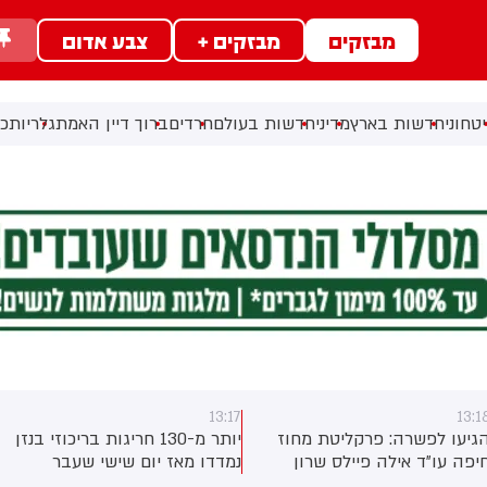
מבזקים
מבזקים +
צבע אדום
טחוני
חדשות בארץ
מדיני
חדשות בעולם
חרדים
ברוך דיין האמת
גלריות
כל
13:17
13:1
גיעו לפשרה: פרקליטת מחוז
יותר מ-130 חריגות בריכוזי בנזן
יפה עו״ד אילה פיילס שרון
נמדדו מאז יום שישי שעבר
סירבה לפרוש עד כה - תפרוש
בתחנת הניטור של בז"ן במפרץ