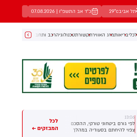
תל אביב
29°c
כ"ד אב התשפ"ו | 07.08.2026
כלי
בריאות
מזג האוויר
תקשורת
טכנולוגיה
רכב ותחבורה
מעניין
מוזיקה
מ
13:05
13:06
לכל
לפי גורם ביטחוני טורקי, ההסכם
ילד בן 10 התחשמל בערערה
המבזקים ←
צפוי להיחתם בסעודיה במהלך
בנגב; מצבו בינוני
פגישה בין יורש העצר מוחמד בן