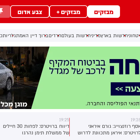
מבזקים
מבזקים +
צבע אדום
טחוני
חדשות בארץ
מדיני
חדשות בעולם
חרדים
ברוך דיין האמת
גלריות
כל
19:25
19:25
יראני
דיווח ברויטרס: לפחות 30 חיילים
איתי גל-און: אלפי
ונת לדרוש
של ממשלת תימן נהרגו
באילת בהלוויתו של
ען של כל
במתקפות של החות'ים במחוזות
וקנין ז"ל, שנפל את