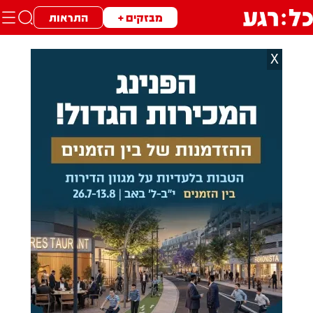
מבזקים +
התראות
X