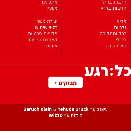
חרבות ברזל
מתכונים
חדשות בארץ
מעניין
מדיני
יצירת קשר
גלריות
תנאי שימוש
רכב ותחבורה
מדיניות פרטיות
כלכלי
הצהרת נגישות
קול כבודה
אודות
מבזקים +
עיצוב ע”י
Yehuda Bruck
&
Baruch Klein
פיתוח ע”י
Wizzo