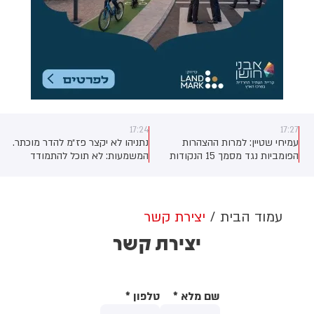
17:24
17:27
עמיחי שטיין: למרות ההצהרות
נתניהו לא יקצר פז״מ להדר מוכתר.
הפומביות נגד מסמך 15 הנקודות
המשמעות: לא תוכל להתמודד
של מועצת השלום, בפועל ישראל
בפריימריז בליכוד (יקי אדמקר)
מקיימת אותו: החיסולים בעזה
הופסקו, הפסקת האש נשמרת
וצה"ל נמצא בקו הצהוב המקורי. גם
עמוד הבית
יצירת קשר
בסוגיית השיקום אין פער מהותי:
יצירת קשר
מועצת השלום, כמו ישראל, מבהירה
כי שיקום קבע יתאפשר רק לאחר
פירוז מלא.
שם מלא
*
טלפון
*