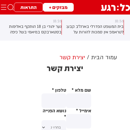
מבזקים +
התראות
18:26
18:36
בית המשפט הפדרלי בארה"ב קבע:
נער יהודי בן 18 הותקף באלימות
לטראמפ אין סמכות להורות על
בסטארבקס במיאמי בשל כיפה
בניית אולם הנשפים בבית הלבן
שלבש. צ'יבון חואניטה פאלמר (43)
ללא אישור קונגרס, בית המשפט
התנפלה עליו ללא התגרות, היכתה
צפוי לדרוש את עצירת העבודות.
אותו בטלפון סלולרי וניסתה לפגוע
לממשל תינתן אפשרות לערער על
בו עם כיסא ברזל תוך צעקות
עמוד הבית
יצירת קשר
ההחלטה
שטנה. עוברי אורח חילצו את הנער
יצירת קשר
שמצא מקלט בשירותים, ופאלמר
נעצרה על ידי המשטרה המקומית.
שם מלא
*
טלפון
*
אימייל
*
נושא הפנייה
*