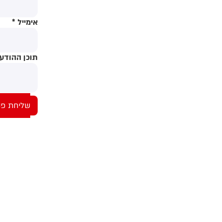
ה
ל
אימייל
*
ה
ה
ב
תוכן ההודע
ש
ה
ה
ה
ה
ס
ה