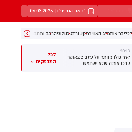
ירושלים
24°c
כ"ג אב התשפ"ו | 06.08.2026
כלי
בריאות
מזג האוויר
תקשורת
טכנולוגיה
רכב ותחבורה
מעניין
מוזיקה
מ
20:12
20:13
לכל
יאיר גולן מוותר על עינב צנגאוקר:
באיראן טוענים: ספינות אמריקניות
המבזקים ←
עדכן אותה שלא ישתמש
"וציוניות" לא יוכלו לעבור
בשריונים להם הוא זכאי
במיצרים