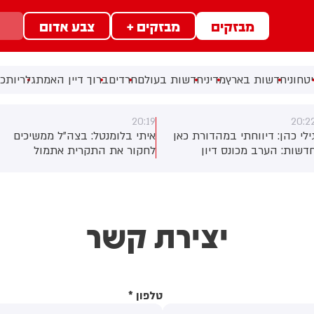
מבזקים
מבזקים +
צבע אדום
טחוני
חדשות בארץ
מדיני
חדשות בעולם
חרדים
ברוך דיין האמת
גלריות
כל
20:19
20:2
ילי כהן: דיווחתי במהדורת כאן
איתי בלומנטל: בצה"ל ממשיכים
חדשות: הערב מכונס דיון
לחקור את התקרית אתמול
קבינט המדיני ביטחוני, אליו
בלבנון שבה נפלו שני לוחמים
מגיעים השרים טעונים למדי. חלק
מגדוד 28 בחטיבה 55, ובניגוד
שרי הקבינט דורשים בדיון
להצהרות אתמול, לפיהן
גובה חריפה יותר בלבנון
חיזבאללה הפר את הפסקת
יצירת קשר
מותחים ביקורת על ההתנהלות.
האש, בהודעה שסכמה את
ם עזה וההסכם של מועצת
התקיפות אתמול בלבנון לא נאמר
שלום צפוי לעלות לדיון. השר
שהיתה הפרה – בצה"ל מעריכים
מוטריץ מבקש להצביע מחדש
שהמבנה בכפר מג'דל זון מולכד
ל ההסכם שאושר. השר בן גביר
עוד לפני הפסקת האש בלבנון.
טלפון
*
ורש להעביר לאישור הכנסת את
עדיין לא ברור מדוע הלוחמים
ההסכם. במקביל, שיחות המו"מ
נכנסו למבנה לפני שנסרק. בצה"ל