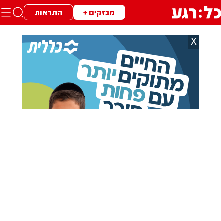
מבזקים +
התראות
X