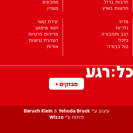
חרבות ברזל
מתכונים
חדשות בארץ
מעניין
מדיני
יצירת קשר
גלריות
תנאי שימוש
רכב ותחבורה
מדיניות פרטיות
כלכלי
הצהרת נגישות
קול כבודה
אודות
מבזקים +
עיצוב ע”י
Yehuda Bruck
&
Baruch Klein
פיתוח ע”י
Wizzo