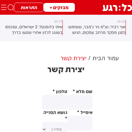
מבזקים +
התראות
16:37
16:42
אור רביד: נצ"מ ניר ג'מבר, ששימש
איתי בלומנטל: 2 ישראלים, שנכנסו
ו
כסגן מפקד מרחב עמקים, הגיש
בשוגג לג'נין אחרי שטעו בדרך
עתירה מנהלית נגד המשטרה
מחומש לעפולה, נרגמו באבנים על
והמפכ"ל דני לוי בדרישה לבטל את
ידי עשרות פלסטינים. השניים
חופשתו הכפויה ולהשיבו מיידית
הצליחו להגיע למעבר גלבוע.
לתפקידו. העתירה הוגשה לאחר
שמשות הרכב נופצו, השניים לא
עמוד הבית
יצירת קשר
שהוחלט להאריך בפעם השביעית
נפגעו.
יצירת קשר
את החופשה, אף שהתיק הפלילי
נגדו בפרשת עיריית נצרת נסגר
באפריל מחוסר ראיות
שם מלא
*
טלפון
*
אימייל
*
נושא הפנייה
*