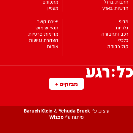
חרבות ברזל
מתכונים
חדשות בארץ
מעניין
מדיני
יצירת קשר
גלריות
תנאי שימוש
רכב ותחבורה
מדיניות פרטיות
כלכלי
הצהרת נגישות
קול כבודה
אודות
מבזקים +
עיצוב ע”י
Yehuda Bruck
&
Baruch Klein
פיתוח ע”י
Wizzo