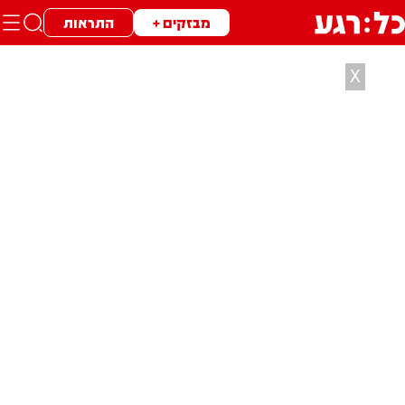
מבזקים +
התראות
X