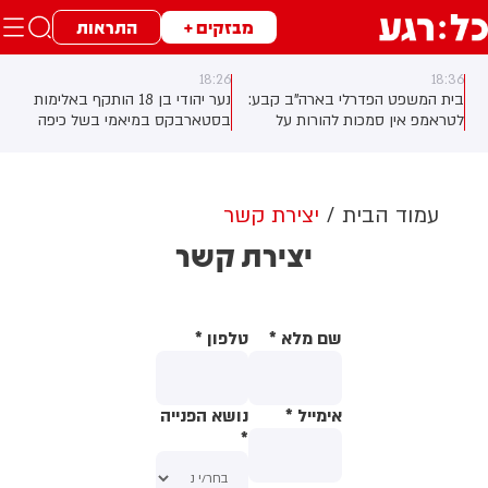
מבזקים +
התראות
18:26
18:36
בית המשפט הפדרלי בארה"ב קבע:
נער יהודי בן 18 הותקף באלימות
לטראמפ אין סמכות להורות על
בסטארבקס במיאמי בשל כיפה
בניית אולם הנשפים בבית הלבן
שלבש. צ'יבון חואניטה פאלמר (43)
ללא אישור קונגרס, בית המשפט
התנפלה עליו ללא התגרות, היכתה
צפוי לדרוש את עצירת העבודות.
אותו בטלפון סלולרי וניסתה לפגוע
לממשל תינתן אפשרות לערער על
בו עם כיסא ברזל תוך צעקות
עמוד הבית
יצירת קשר
ההחלטה
שטנה. עוברי אורח חילצו את הנער
יצירת קשר
שמצא מקלט בשירותים, ופאלמר
נעצרה על ידי המשטרה המקומית.
שם מלא
*
טלפון
*
אימייל
*
נושא הפנייה
*