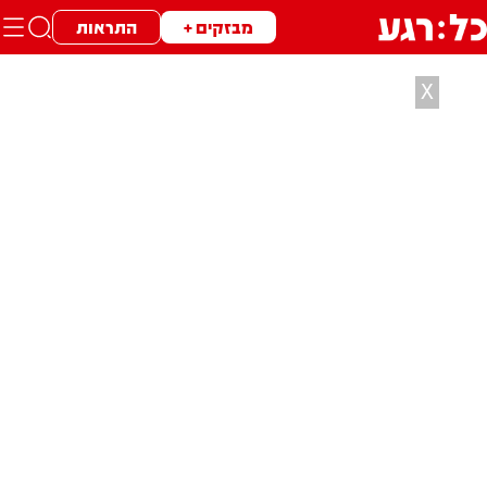
מבזקים +
התראות
X