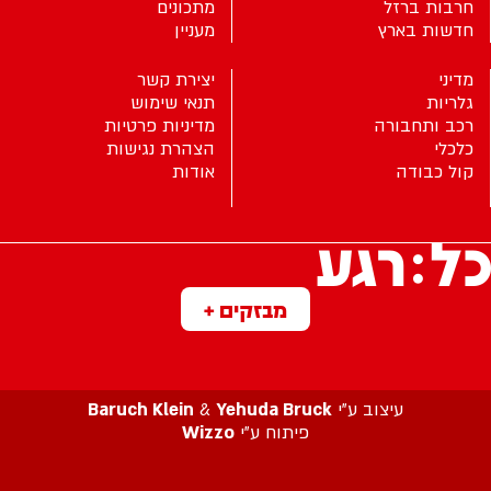
חרבות ברזל
מתכונים
חדשות בארץ
מעניין
מדיני
יצירת קשר
גלריות
תנאי שימוש
רכב ותחבורה
מדיניות פרטיות
כלכלי
הצהרת נגישות
קול כבודה
אודות
מבזקים +
עיצוב ע”י
Yehuda Bruck
&
Baruch Klein
פיתוח ע”י
Wizzo