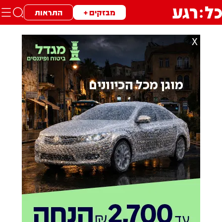
מבזקים +
התראות
X