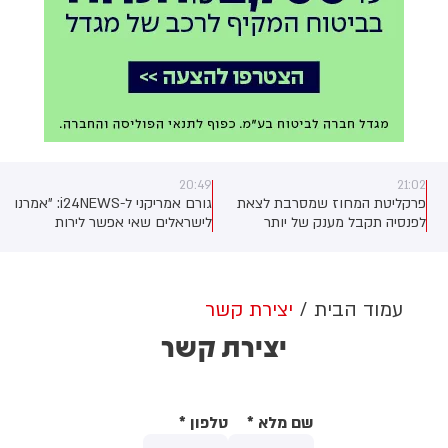
20:49
21:02
פרקליטת המחוז שמסרבת לצאת
גורם אמריקני ל-i24NEWS: "אמרנו
לפנסיה תקבל מענק של יותר
לישראלים שאי אפשר לירות
ממיליון שקלים בתמורה לפרישה
ולהפציץ את הדרך לפתרון מול
ן
לבנון"
עמוד הבית
יצירת קשר
יצירת קשר
שם מלא
*
טלפון
*