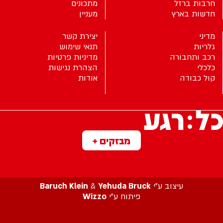
חרבות ברזל
מתכונים
חדשות בארץ
מעניין
מדיני
יצירת קשר
גלריות
תנאי שימוש
רכב ותחבורה
מדיניות פרטיות
כלכלי
הצהרת נגישות
קול כבודה
אודות
מבזקים +
עיצוב ע”י
Yehuda Bruck
&
Baruch Klein
פיתוח ע”י
Wizzo