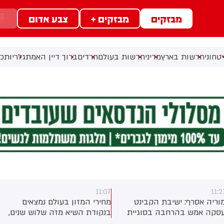
מבזקים
מבזקים +
צבע אדום
טחוני
חדשות בארץ
מדיני
חדשות בעולם
חרדים
ברוך דיין האמת
גלריות
כל
11:07
11:2
וריה אסרף: ישיבת הקבינט
מחירי המזון בעולם נמצאים
סקה אמש בהרחבה בסוגיית
בנקודת השיא מזה שלוש שנים,
זה ובהתקדמות ההסכם מול
זאת על רקע נזקי מזג האוויר