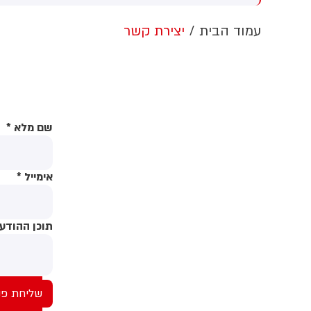
ריקים "נותנים גב"
מד"א העניקו לו טיפול רפואי ופינו
ח
אותו לבית החולים מאיר בכפר
כ
עמוד הבית
יצירת קשר
סבא עם חבלות בגופו
ל
ב
שם מלא
*
אימייל
*
תוכן ההודע