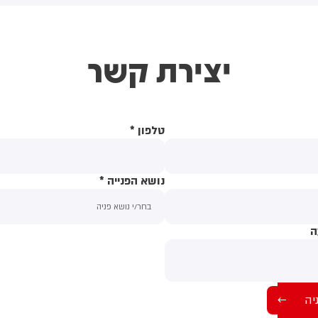
מאס. השרים זעמו על רהמ על
והסלמה במלחמות באזור
ך שהמידע שהוצג להם בעבר
המפרץ ובים השחור - כך מסר
גבי פרטי ההסכם - היה חלקי
ארגון המזון והחקלאות של
יצירת קשר
לבד
האו"ם. את העלייה הוביל מדד
מחירי הדגנים, שטיפס ב-3.4%
לעומת חודש יוני, בין היתר
בעקבות זינוק של 5.8% במחירי
החיטה (12)
טלפון
*
נושא הפנייה
*
ה
תוכן ההודעה