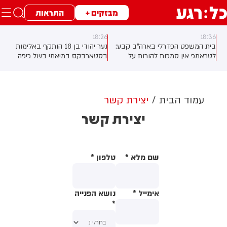
מבזקים +
התראות
18:26
18:36
בית המשפט הפדרלי בארה"ב קבע:
נער יהודי בן 18 הותקף באלימות
לטראמפ אין סמכות להורות על
בסטארבקס במיאמי בשל כיפה
בניית אולם הנשפים בבית הלבן
שלבש. צ'יבון חואניטה פאלמר (43)
ללא אישור קונגרס, בית המשפט
התנפלה עליו ללא התגרות, היכתה
צפוי לדרוש את עצירת העבודות.
אותו בטלפון סלולרי וניסתה לפגוע
לממשל תינתן אפשרות לערער על
בו עם כיסא ברזל תוך צעקות
עמוד הבית
יצירת קשר
ההחלטה
שטנה. עוברי אורח חילצו את הנער
יצירת קשר
שמצא מקלט בשירותים, ופאלמר
נעצרה על ידי המשטרה המקומית.
שם מלא
*
טלפון
*
אימייל
*
נושא הפנייה
*