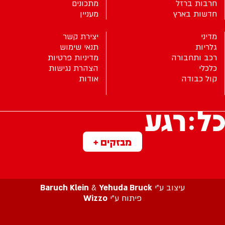
חרבות ברזל
מתכונים
חדשות בארץ
מעניין
מדיני
יצירת קשר
גלריות
תנאי שימוש
רכב ותחבורה
מדיניות פרטיות
כלכלי
הצהרת נגישות
קול כבודה
אודות
מבזקים +
עיצוב ע”י
Yehuda Bruck
&
Baruch Klein
פיתוח ע”י
Wizzo