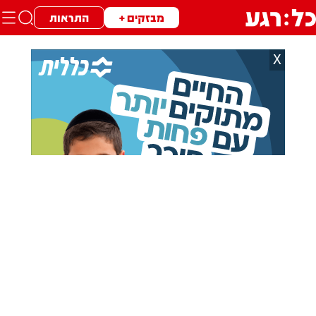
מבזקים +
התראות
X