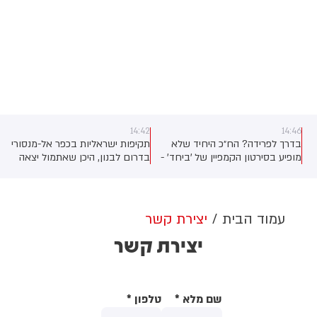
14:42
14:46
בדרך לפרידה? הח״כ היחיד שלא
תקיפות ישראליות בכפר אל-מנסורי
מופיע בסירטון הקמפיין של 'ביחד' -
בדרום לבנון, היכן שאתמול יצאה
יואב סגלוביץ
התרעת פינוי של צה"ל לתושבים
עמוד הבית
יצירת קשר
יצירת קשר
שם מלא
*
טלפון
*