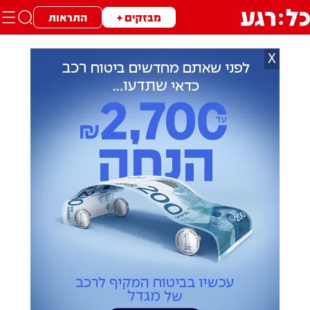
מבזקים +
התראות
X