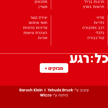
חרבות ברזל
מתכונים
חדשות בארץ
מעניין
מדיני
יצירת קשר
גלריות
תנאי שימוש
רכב ותחבורה
מדיניות פרטיות
כלכלי
הצהרת נגישות
קול כבודה
אודות
מבזקים +
עיצוב ע”י
Yehuda Bruck
&
Baruch Klein
פיתוח ע”י
Wizzo