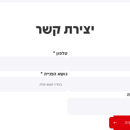
ישראל שוללת את מסמך 15
יבצע נסיגה כלשהי עד פירוק
נקודות. צה"ל לא יבצע נסיגה
אמיתי של החמאס מנשקו״
לשהי עד פירוק החמאס מנשקו.
יצירת קשר
כשאני אומר פירוק החמאס
נשקו, זה אומר הנשק הכבד,
נשק הפחות כבד, כל הנשק.
אנחנו מדברים על פירוק אמיתי,
א פירוק פיקטיבי. עכשיו אנחנו
טלפון
*
דברים עם האמריקאים על
נושא הזה. יש להם רעיונות,
לק מהם מקובלים עלינו וחלק
א מקובלים עלינו, ואנחנו יודעים
נושא הפנייה
*
עמוד מול הדברים האלה.
וכחנו את זה בעבר ואנחנו
וכיחים את זה גם היום. בנוסף,
ה
תוכן ההודעה
ה"ל ימשיך לסכל את האיומים
גד כוחותינו ונגד אזרחינו.