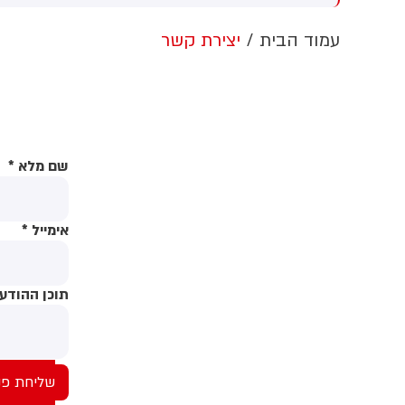
סלה מחבלים, כולל ברכס עלי
פארק ציבורי כשבתוכו למעלה
הר. אני לא יכול לפרט את זה.
מעשר משפחות וילדים קטנים,
ה
עמוד הבית
יצירת קשר
חנו בתוך פעילות חשובה
בהם תינוקת בת שבוע ימים.
כ
וד. אנחנו עובדים בשום שכל
המשפחות נותרו נצורות במקום
ו
תבונה. גם בנחישות וגם
במשך כשעה, עד שהמשטרה
מ
בונה עם צבא ההגנה לישראל
הוזעקה למקום וחילצה אותן
ה
חסלים איומים.
ו
ל
שם מלא
*
מ
ה
ח
ל
אימייל
*
ל
ה
מ
תוכן ההודע
צ
נ