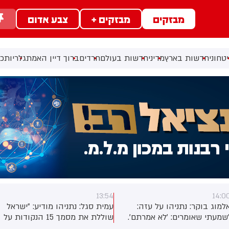
מבזקים
מבזקים +
צבע אדום
טחוני
חדשות בארץ
מדיני
חדשות בעולם
חרדים
ברוך דיין האמת
גלריות
כל
13:54
14:0
למוג בוקר: נתניהו על עזה:
עמית סגל: נתניהו מודיע: ״ישראל
שמעתי שאומרים: ׳לא אמרתם׳.
שוללת את מסמך 15 הנקודות על
ז הנה אני אומר עוד פעם:
עזה של מועצת השלום. צה"ל לא