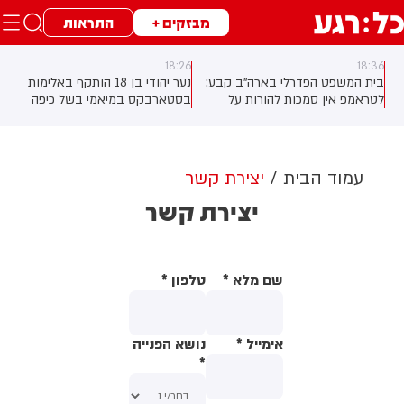
מבזקים +
התראות
18:26
18:36
בית המשפט הפדרלי בארה"ב קבע:
נער יהודי בן 18 הותקף באלימות
לטראמפ אין סמכות להורות על
בסטארבקס במיאמי בשל כיפה
בניית אולם הנשפים בבית הלבן
שלבש. צ'יבון חואניטה פאלמר (43)
ללא אישור קונגרס, בית המשפט
התנפלה עליו ללא התגרות, היכתה
צפוי לדרוש את עצירת העבודות.
אותו בטלפון סלולרי וניסתה לפגוע
לממשל תינתן אפשרות לערער על
בו עם כיסא ברזל תוך צעקות
עמוד הבית
יצירת קשר
ההחלטה
שטנה. עוברי אורח חילצו את הנער
יצירת קשר
שמצא מקלט בשירותים, ופאלמר
נעצרה על ידי המשטרה המקומית.
שם מלא
*
טלפון
*
אימייל
*
נושא הפנייה
*