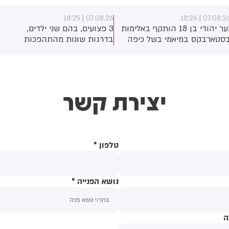
07.08.26 | 18:25
07.08.26 | 18:2
נער יהודי בן 18 הותקף באלימות
3 פצועים, בהם שני ילדים,
סטארבקס במיאמי בשל כיפה
בדרגות שונות מהתהפכות
לבש. צ'יבון חואניטה פאלמר
טרקטורון סמוך לחוף הצפוני
(43) התנפלה עליו ללא התגרות,
באשדוד. צוותי מד"א העניקו להם
יכתה אותו בטלפון סלולרי
טיפול רפואי בזירה
ניסתה לפגוע בו עם כיסא ברזל
יצירת קשר
וך צעקות שטנה. עוברי אורח
ילצו את הנער שמצא מקלט
שירותים, ופאלמר נעצרה על ידי
משטרה המקומית.
טלפון
*
נושא הפנייה
*
ה
תוכן ההודעה