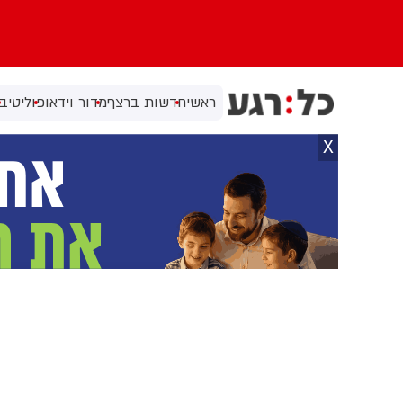
ראשי
חדשות ברצף
מדור וידאו
פוליטי
בי
X