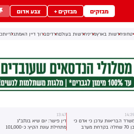
מבזקים
מבזקים +
צבע אדום
טחוני
חדשות בארץ
מדיני
חדשות בעולם
חרדים
ברוך דיין האמת
גלריות
כל
13:47
14:3
שרד הבריאות עדכן כי אדם כי
דין פישר: יום שיא בנתב"ג
בן 70 שחלה בקדחת מערב
מתחילת עונת הקיץ: כ-101,000
נילוס בחודש יולי - נפטר לאחר
נוסעים צפויים לעבור היום