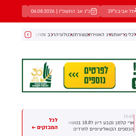
תל אביב
29°c
כ"ג אב התשפ"ו | 06.08.2026
כלי
בריאות
מזג האוויר
תקשורת
טכנולוגיה
רכב ותחבורה
מעניין
מוזיקה
מ
13:35
13:45
לכל
ארי קלמן: נקבע דיון ל18.8 בנושא
ארי קלמן: דן אילוז צפוי להתפטר
המבזקים ←
הכספים הקואליציוניים לחרדים
בימים הקרובים מהכנסת -
שהוקפאו. ההרכב: מינץ, כבוב
במקומו יכנס הנציג החרדי