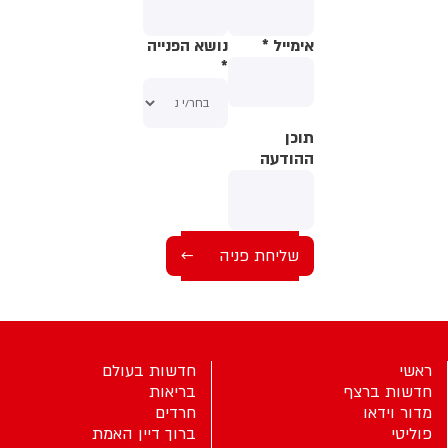
מלשכת שר הביטחון נמסר: ״שר
הביטחון ישראל כ״ץ קיים אתמול
שורת דיונים ביטחוניים במשך קרוב
אימייל
*
נושא הפנייה
ל-10 שעות במשרד הביטחון
*
ובמשרד ראש הממשלה, ואינו
מתכוון לפרט ביחס לפורומים
הביטחוניים שבהם הוא משתתף.״
תוכן
תוכן
ההודעה
ההודעה
ראשי
חדשות בעולם
חדשות ברצף
בריאות
מדור וידאו
חרדים
פוליטי
ברוך דיין האמת