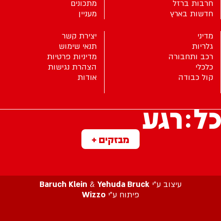
חרבות ברזל
מתכונים
חדשות בארץ
מעניין
מדיני
יצירת קשר
גלריות
תנאי שימוש
רכב ותחבורה
מדיניות פרטיות
כלכלי
הצהרת נגישות
קול כבודה
אודות
מבזקים +
עיצוב ע”י
Yehuda Bruck
&
Baruch Klein
פיתוח ע”י
Wizzo