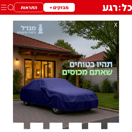
מבזקים +
התראות
X