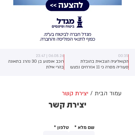
06.08.26 | 23:47
00:35
הקואליציה הצבאית בהובלת
רוכב אופנוע בן 30 נהרג בתאונה
ה
סעודיה מסרה כי 11 אזרחים נפצעו
בהרי אילת
בתקיפה של החות'ים בדרום
המדינה. על פי הדיווח, בין הפצועים
- ילד בן 4
עמוד הבית
יצירת קשר
יצירת קשר
שם מלא
*
טלפון
*