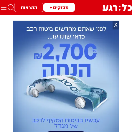
מבזקים +
התראות
X