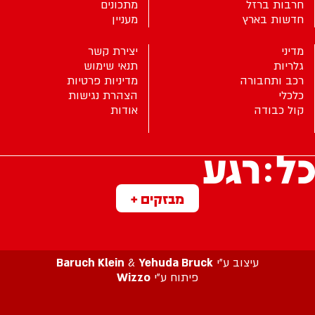
חרבות ברזל
מתכונים
חדשות בארץ
מעניין
מדיני
יצירת קשר
גלריות
תנאי שימוש
רכב ותחבורה
מדיניות פרטיות
כלכלי
הצהרת נגישות
קול כבודה
אודות
מבזקים +
עיצוב ע”י
Yehuda Bruck
&
Baruch Klein
פיתוח ע”י
Wizzo