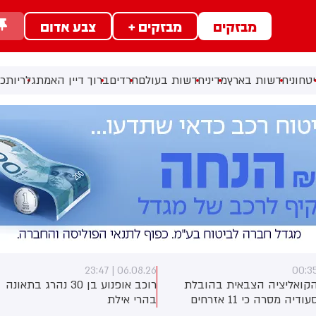
מבזקים
מבזקים +
צבע אדום
טחוני
חדשות בארץ
מדיני
חדשות בעולם
חרדים
ברוך דיין האמת
גלריות
כל
06.08.26 | 23:47
00:3
קואליציה הצבאית בהובלת
רוכב אופנוע בן 30 נהרג בתאונה
סעודיה מסרה כי 11 אזרחים
בהרי אילת
פצעו בתקיפה של החות'ים