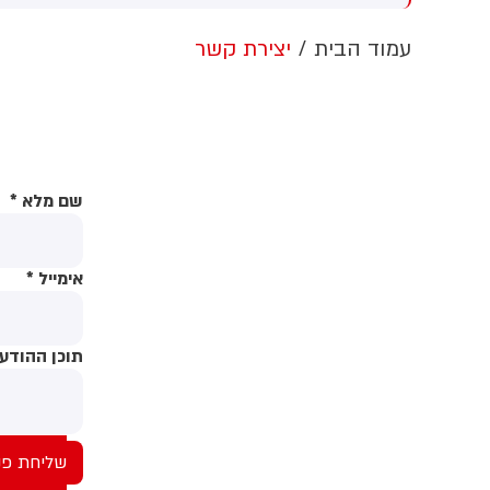
לציות עיראקיות והחות'ים
ב
תמכים על ידי איראן
ה
עמוד הבית
יצירת קשר
שם מלא
*
אימייל
*
תוכן ההודע