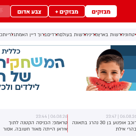
מבזקים
מבזקים +
צבע אדום
טחוני
חדשות בארץ
מדיני
חדשות בעולם
חרדים
ברוך דיין האמת
גלריות
כל
06.08.26 | 23:44
06.08.26 | 23:4
רוכב אופנוע בן 30 נהרג בתאונה
טראמפ: הכניסה הקטנה לתוך
הרי אילת
איראן הייתה מאוד חשובה. אסור
שיהיה להם נשק גרעיני. זה