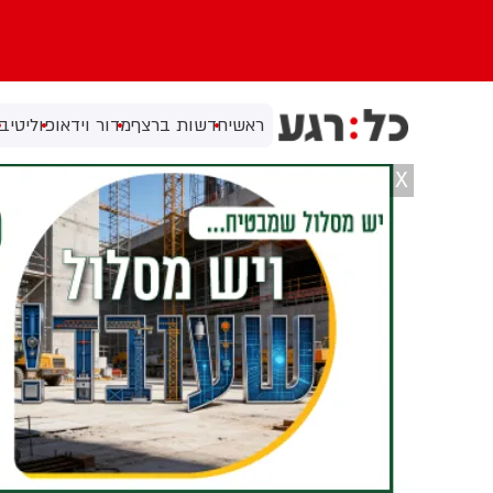
ראשי
חדשות ברצף
מדור וידאו
פוליטי
בי
X