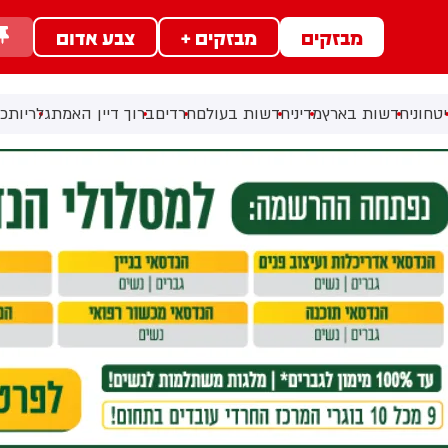
מבזקים
מבזקים +
צבע אדום
טחוני
חדשות בארץ
מדיני
חדשות בעולם
חרדים
ברוך דיין האמת
גלריות
כל