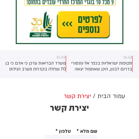
14:39
14:42
תקיפות ישראליות בכפר אל-מנסורי
משרד הבריאות עדכן כי אדם כי בן
-
בדרום לבנון, היכן שאתמול יצאה
70 שחלה בקדחת מערב הנילוס
התרעת פינוי של צה"ל לתושבים
בחודש יולי - נפטר לאחר שאושפז
בעקבות סיבוכי המחלה. מתחילת
השנה אובחנו עד כה עשרה חולים
במחלה. המשרד להגנת הסביבה
עמוד הבית
יצירת קשר
ומשרד הבריאות מעדכנים על
יצירת קשר
לכידת יתושות נגועות בנגיף קדחת
מערב הנילוס בתל אביב, טייבה,
טירה, קלנסווה ובמועצה האזורית
לב השרון
שם מלא
*
טלפון
*