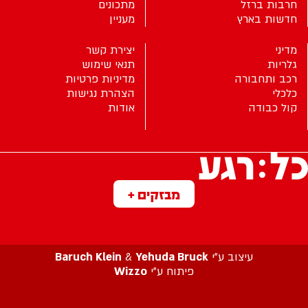
חרבות ברזל
מתכונים
חדשות בארץ
מעניין
מדיני
יצירת קשר
גלריות
תנאי שימוש
רכב ותחבורה
מדיניות פרטיות
כלכלי
הצהרת נגישות
קול כבודה
אודות
מבזקים +
עיצוב ע”י
Yehuda Bruck
&
Baruch Klein
פיתוח ע”י
Wizzo