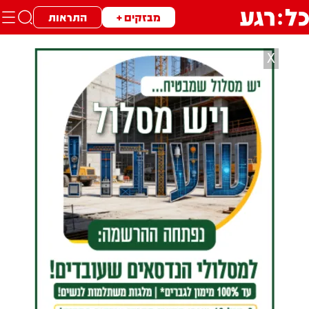
מבזקים +
התראות
X