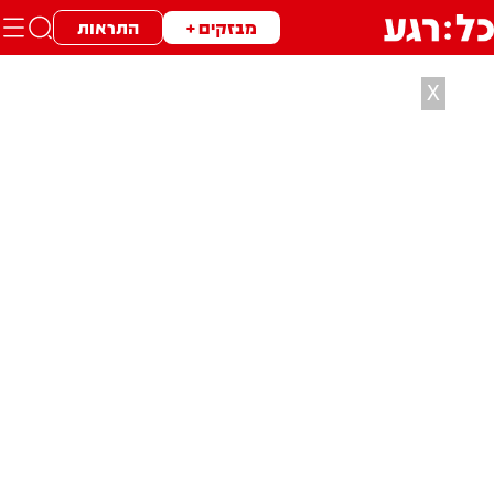
מבזקים +
התראות
X