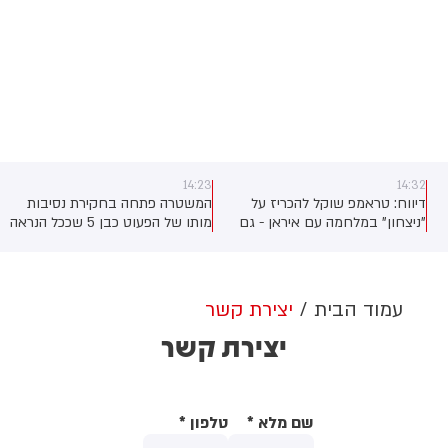
14:23
14:32
דיווח: טראמפ שוקל להכריז על
המשטרה פתחה בחקירת נסיבות
"ניצחון" במלחמה עם איראן - גם
מותו של הפעוט כבן 5 שככל הנראה
ללא הסכם גרעין
נשכח בכלי רכב בלוד.
הכוחות הגיעו לזירה, פתחו בחקירה
והחלו לאסוף ממצאים לבירור
נסיבות המוות
עמוד הבית
יצירת קשר
יצירת קשר
שם מלא
*
טלפון
*