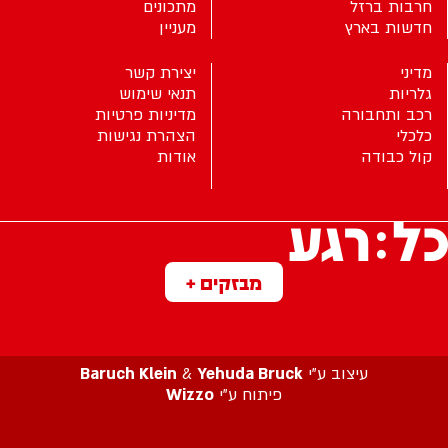
חרבות ברזל
מתכונים
חדשות בארץ
מעניין
מדיני
יצירת קשר
גלריות
תנאי שימוש
רכב ותחבורה
מדיניות פרטיות
כלכלי
הצהרת נגישות
קול כבודה
אודות
מבזקים +
עיצוב ע”י
Yehuda Bruck
&
Baruch Klein
פיתוח ע”י
Wizzo