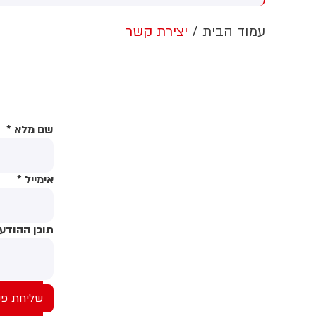
התערבות זרה
הלבן ללא א
המשפט צפו
עמוד הבית
יצירת קשר
העבודות. 
לערער על 
שם מלא
*
אימייל
*
תוכן ההודע