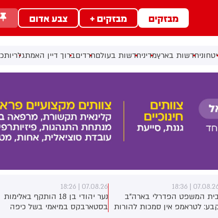
מבזקים
מבזקים +
צבע אדום
טחוני
חדשות בארץ
מדיני
חדשות בעולם
חרדים
ברוך דיין האמת
גלריות
כל
07.08.26 | 18:25
07.08.26 | 18:26
 הפדרלי בארה"ב
נער יהודי בן 18 הותקף באלימות
3 פצועים
פ אין סמכות להורות
בסטארבקס במיאמי בשל כיפה
בדרגות ש
ולם הנשפים בבית
שלבש. צ'יבון חואניטה פאלמר
טרקטורון 