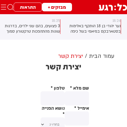
מבזקים +
התראות
18:25
18:26
נער יהודי בן 18 הותקף באלימות
3 פצועים, בהם שני ילדים, בדרגות
בסטארבקס במיאמי בשל כיפה
שונות מהתהפכות טרקטורון סמוך
שלבש. צ'יבון חואניטה פאלמר (43)
לחוף הצפוני באשדוד. צוותי מד"א
התנפלה עליו ללא התגרות, היכתה
העניקו להם טיפול רפואי בזירה
אותו בטלפון סלולרי וניסתה לפגוע
בו עם כיסא ברזל תוך צעקות
עמוד הבית
יצירת קשר
שטנה. עוברי אורח חילצו את הנער
יצירת קשר
שמצא מקלט בשירותים, ופאלמר
נעצרה על ידי המשטרה המקומית.
שם מלא
*
טלפון
*
אימייל
*
נושא הפנייה
*