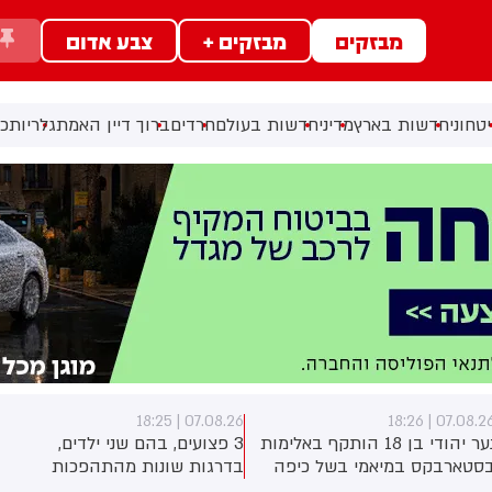
מבזקים
מבזקים +
צבע אדום
ב
טחוני
חדשות בארץ
מדיני
חדשות בעולם
חרדים
ברוך דיין האמת
גלריות
כל
07.08.26 | 18:25
07.08.26 | 18:2
נער יהודי בן 18 הותקף באלימות
3 פצועים, בהם שני ילדים,
סטארבקס במיאמי בשל כיפה
בדרגות שונות מהתהפכות
לבש. צ'יבון חואניטה פאלמר
טרקטורון סמוך לחוף הצפוני