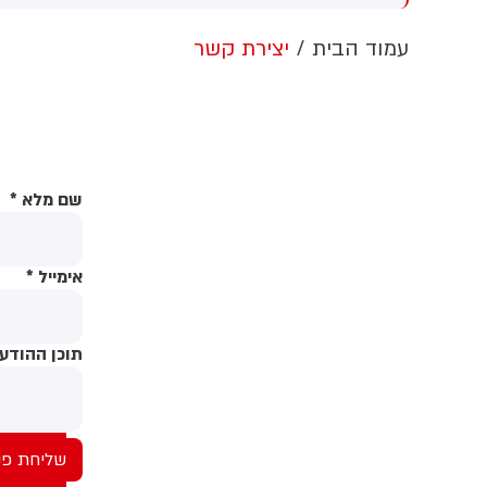
ערבות זרה
הלבן ללא אישור קונגרס, בית
המשפט צפוי לדרוש את עצירת
ה
עמוד הבית
יצירת קשר
העבודות. לממשל תינתן אפשרות
ו
לערער על ההחלטה
ת
ח
ב
ה
שם מלא
*
אימייל
*
תוכן ההודע