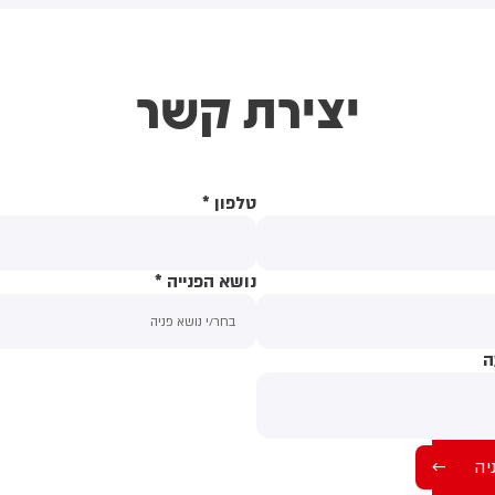
(43) התנפלה עליו ללא התגרות,
באשדוד. צוותי מד"א העניקו להם
יכתה אותו בטלפון סלולרי
טיפול רפואי בזירה
ניסתה לפגוע בו עם כיסא ברזל
יצירת קשר
וך צעקות שטנה. עוברי אורח
ילצו את הנער שמצא מקלט
שירותים, ופאלמר נעצרה על ידי
משטרה המקומית.
טלפון
*
נושא הפנייה
*
ה
תוכן ההודעה