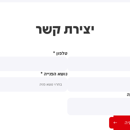
אושפז בעקבות סיבוכי
בשורה מרה מאוד על נפילתם
מחלה. מתחילת השנה אובחנו
של שני גיבורי ישראל, רס"ן במיל',
ד כה עשרה חולים במחלה.
הראל בירנשטוק ורס"ם במיל',
יצירת קשר
משרד להגנת הסביבה ומשרד
תמיר וקנין, שני בניה היקרים של
בריאות מעדכנים על לכידת
מדינת ישראל שיצאו למערכה כדי
תושות נגועות בנגיף קדחת
להילחם, להגן עלינו ולהבטיח את
ערב הנילוס בתל אביב, טייבה,
ביטחון הגליל וצפון הארץ. אני
ירה, קלנסווה ובמועצה
מבקש להעביר תנחומים מעומק
טלפון
*
אזורית לב השרון
הלב למשפחותיהם היקרות,
הדואגות והאוהבות, ולחבק את
הפצועים"
נושא הפנייה
*
ה
תוכן ההודעה