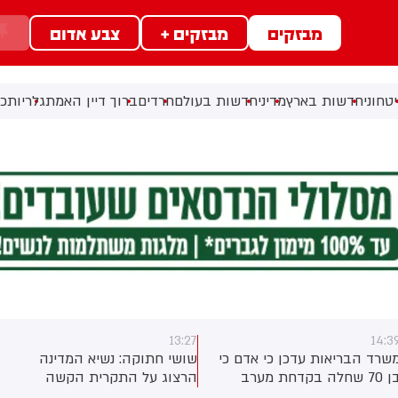
מבזקים
מבזקים +
צבע אדום
טחוני
חדשות בארץ
מדיני
חדשות בעולם
חרדים
ברוך דיין האמת
גלריות
כל
13:27
14:3
שרד הבריאות עדכן כי אדם כי
שושי חתוקה: נשיא המדינה
בן 70 שחלה בקדחת מערב
הרצוג על התקרית הקשה
נילוס בחודש יולי - נפטר לאחר
בלבנון: "פתחנו את הבוקר עם