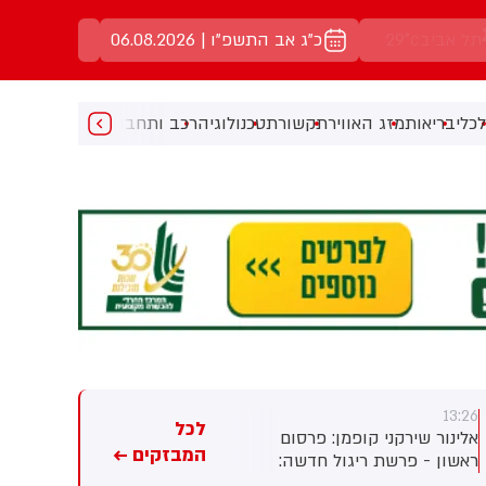
באר שבע
34°c
כ"ג אב התשפ"ו | 06.08.2026
כלי
בריאות
מזג האוויר
תקשורת
טכנולוגיה
רכב ותחבורה
מעניין
מוזיקה
מ
13:24
13:26
לכל
אלינור שירקני קופמן: פרסום
ספיר ליפקין: קטאר, ירדן,
המבזקים ←
ראשון - פרשת ריגול חדשה:
האמירויות, אינדונזיה, פקיסטן,
הפרקליטות הגישה לבית
טורקיה, סעודיה ומצרים