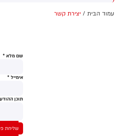
צה"ל לתושבים
ש
ה
עמוד הבית
יצירת קשר
ע
ה
ה
י
מ
ט
שם מלא
*
ה
אימייל
*
תוכן ההודע