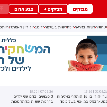
מבזקים
מבזקים +
צבע אדום
ב
טחוני
חדשות בארץ
מדיני
חדשות בעולם
חרדים
ברוך דיין האמת
גלריות
כל
07.08.26 | 18:25
07.08.26 | 18:2
נער יהודי בן 18 הותקף באלימות
3 פצועים, בהם שני ילדים,
סטארבקס במיאמי בשל כיפה
בדרגות שונות מהתהפכות
לבש. צ'יבון חואניטה פאלמר
טרקטורון סמוך לחוף הצפוני