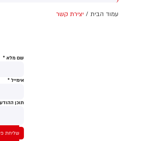
ערבות זרה
הלבן ללא אישור קונגרס, בית
המשפט צפוי לדרוש את עצירת
ה
עמוד הבית
יצירת קשר
העבודות. לממשל תינתן אפשרות
ו
לערער על ההחלטה
ת
ח
ב
ה
שם מלא
*
אימייל
*
תוכן ההודע