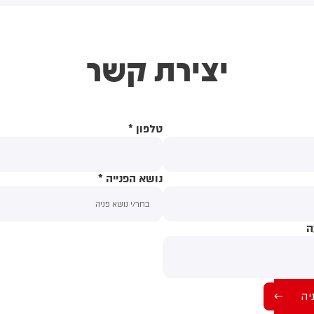
(43) התנפלה עליו ללא התגרות,
באשדוד. צוותי מד"א העניקו להם
יכתה אותו בטלפון סלולרי
טיפול רפואי בזירה
ניסתה לפגוע בו עם כיסא ברזל
יצירת קשר
וך צעקות שטנה. עוברי אורח
ילצו את הנער שמצא מקלט
שירותים, ופאלמר נעצרה על ידי
משטרה המקומית.
טלפון
*
נושא הפנייה
*
ה
תוכן ההודעה