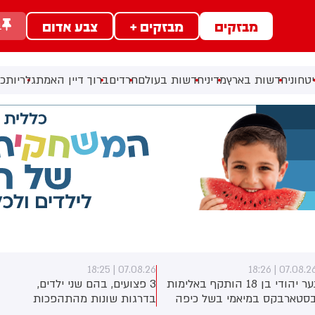
מבזקים
מבזקים +
צבע אדום
ב
טחוני
חדשות בארץ
מדיני
חדשות בעולם
חרדים
ברוך דיין האמת
גלריות
כל
07.08.26 | 18:25
07.08.26 | 18:2
נער יהודי בן 18 הותקף באלימות
3 פצועים, בהם שני ילדים,
סטארבקס במיאמי בשל כיפה
בדרגות שונות מהתהפכות
לבש. צ'יבון חואניטה פאלמר
טרקטורון סמוך לחוף הצפוני