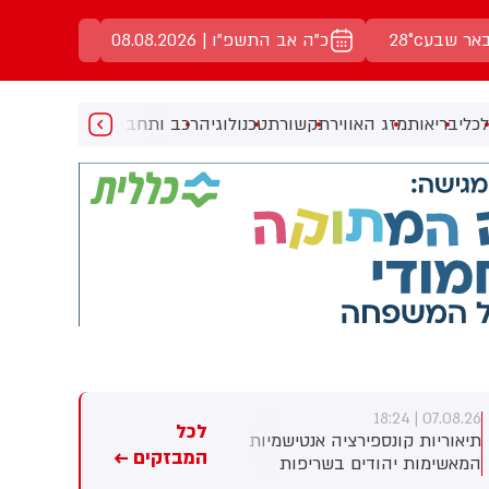
אר שבע
28°c
כ"ה אב התשפ"ו | 08.08.2026
כלי
בריאות
מזג האוויר
תקשורת
טכנולוגיה
רכב ותחבורה
מעניין
מוזיקה
מ
07.08.26 | 18:16
07.08.26 | 18:24
לכל
תיאוריות קונספירציה אנטישמיות
נהג רכב כבן 30 נהרג בתאונת
המבזקים ←
המאשימות יהודים בשריפות
דרכים בירושלים
היער באירופה מתפשטות באופן