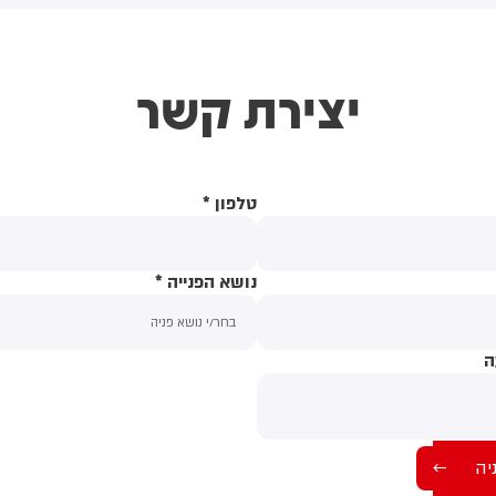
(43) התנפלה עליו ללא התגרות,
באשדוד. צוותי מד"א העניקו להם
יכתה אותו בטלפון סלולרי
טיפול רפואי בזירה
ניסתה לפגוע בו עם כיסא ברזל
יצירת קשר
וך צעקות שטנה. עוברי אורח
ילצו את הנער שמצא מקלט
שירותים, ופאלמר נעצרה על ידי
משטרה המקומית.
טלפון
*
נושא הפנייה
*
ה
תוכן ההודעה