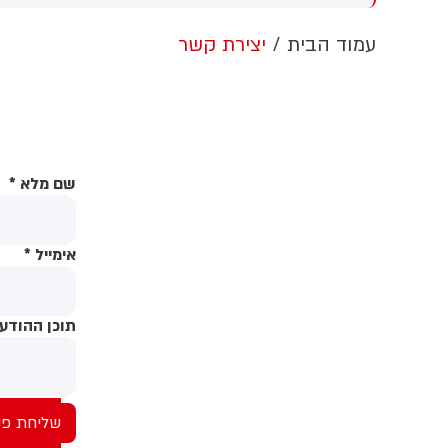
ערבות זרה
הלבן ללא אישור קונגרס, בית
המשפט צפוי לדרוש את עצירת
ה
עמוד הבית
יצירת קשר
העבודות. לממשל תינתן אפשרות
ו
לערער על ההחלטה
ת
ח
ב
ה
שם מלא
*
אימייל
*
תוכן ההודע