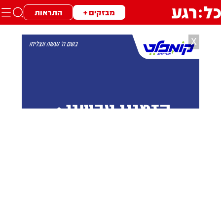
מבזקים +
התראות
X