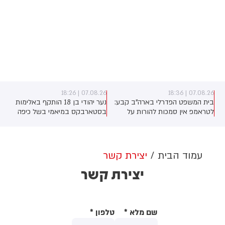
07.08.26 | 18:26
07.08.26 | 18:36
בית המשפט הפדרלי בארה"ב קבע:
נער יהודי בן 18 הותקף באלימות
לטראמפ אין סמכות להורות על
בסטארבקס במיאמי בשל כיפה
בניית אולם הנשפים בבית הלבן
שלבש. צ'יבון חואניטה פאלמר (43)
ללא אישור קונגרס, בית המשפט
התנפלה עליו ללא התגרות, היכתה
צפוי לדרוש את עצירת העבודות.
אותו בטלפון סלולרי וניסתה לפגוע
לממשל תינתן אפשרות לערער על
בו עם כיסא ברזל תוך צעקות
עמוד הבית
יצירת קשר
ההחלטה
שטנה. עוברי אורח חילצו את הנער
יצירת קשר
שמצא מקלט בשירותים, ופאלמר
נעצרה על ידי המשטרה המקומית.
שם מלא
*
טלפון
*