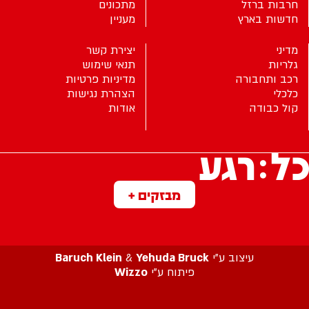
חרבות ברזל
מתכונים
חדשות בארץ
מעניין
מדיני
יצירת קשר
גלריות
תנאי שימוש
רכב ותחבורה
מדיניות פרטיות
כלכלי
הצהרת נגישות
קול כבודה
אודות
מבזקים +
עיצוב ע”י
Yehuda Bruck
&
Baruch Klein
פיתוח ע”י
Wizzo