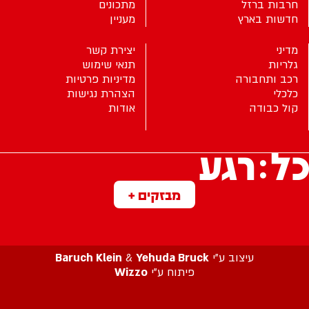
חרבות ברזל
מתכונים
חדשות בארץ
מעניין
מדיני
יצירת קשר
גלריות
תנאי שימוש
רכב ותחבורה
מדיניות פרטיות
כלכלי
הצהרת נגישות
קול כבודה
אודות
מבזקים +
עיצוב ע”י
Yehuda Bruck
&
Baruch Klein
פיתוח ע”י
Wizzo