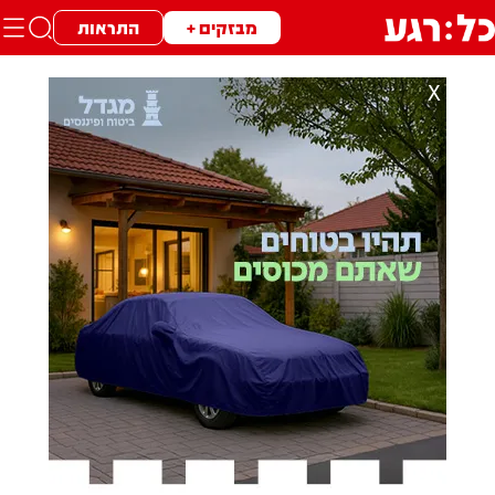
מבזקים +
התראות
X