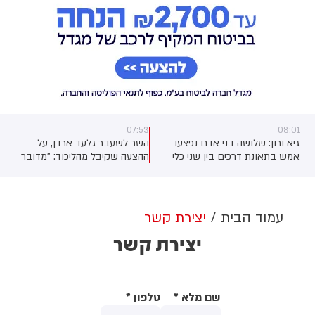
07:53
08:01
גיא ורון: שלושה בני אדם נפצעו
השר לשעבר גלעד ארדן, על
אמש בתאונת דרכים בין שני כלי
ההצעה שקיבל מהליכוד: "מדובר
רכב בכביש 65, סמוך למחלף נחל
במישהו שהוא אחד האנשים
צלמון. גבר בן 36 נפצע באורח
הקרובים לראש הממשלה. נעשתה
קשה וסובל מחבלה רב-מערכתית,
עימי שיחה והבהרתי שזה לא על
ילד בן 6 נפצע בינוני ופעוט בן
סדר היום".
עמוד הבית
יצירת קשר
שנתיים נפצע קל. השלושה פונו
יצירת קשר
למרכז הרפואי צפון (פוריה)
שם מלא
*
טלפון
*