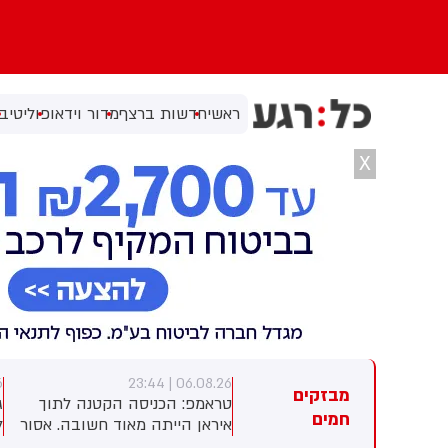
ראשי
חדשות ברצף
מדור וידאו
פוליטי
בי
X
8
06.08.26 | 23:44
06.08.26 | 2
מבזקים
רוכב אופנוע בן 30 נהרג בתאונה
טראמפ: הכניסה הקטנה לתוך
ג
חמים
רי אילת
איראן הייתה מאוד חשובה. אסור
ל
שיהיה להם נשק גרעיני. זה
ה