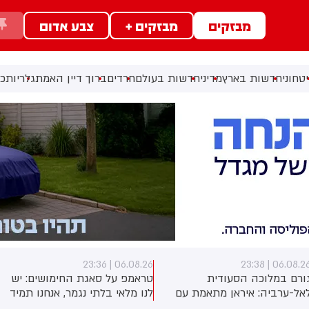
מבזקים
מבזקים +
צבע אדום
טחוני
חדשות בארץ
מדיני
חדשות בעולם
חרדים
ברוך דיין האמת
גלריות
כל
06.08.26 | 23:36
06.08.26 | 23:3
ורם במלוכה הסעודית
טראמפ על סאגת החימושים: יש
אל-ערביה: איראן מתאמת עם
לנו מלאי בלתי נגמר, אנחנו תמיד
חות׳ים ועם המיליציות בעיראק
רוצים עוד