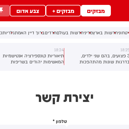
מבזקים
מבזקים +
צבע אדום
טחוני
חדשות בארץ
מדיני
חדשות בעולם
חרדים
ברוך דיין האמת
גלריות
כל
18:24
18:2
3 פצועים, בהם שני ילדים,
תיאוריות קונספירציה אנטישמיות
דרגות שונות מהתהפכות
המאשימות יהודים בשריפות
רקטורון סמוך לחוף הצפוני
היער באירופה מתפשטות באופן
אשדוד. צוותי מד"א העניקו להם
מכוון ברשתות החברתיות, כך
יפול רפואי בזירה
עולה מניתוח חדש של
CyberWell, ארגון המנטר
יצירת קשר
אנטישמיות ברשת. הדו"ח מצא כי
פוסטים זהים ב-X שותפו
בצרפתית, אנגלית וספרדית,
בטענה שיהודים הם שהציתו
במכוון את השריפות בצרפת,
טלפון
*
ספרד ונורבגיה בטרה להרוויח
פוליטית או כלכלית מהמצב.