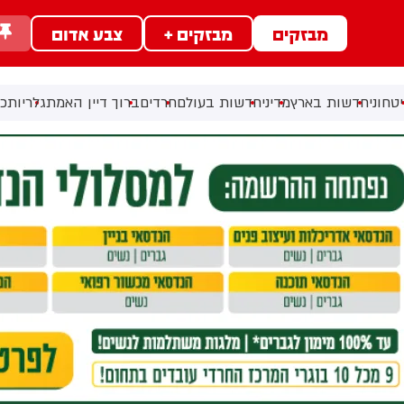
מבזקים
מבזקים +
צבע אדום
טחוני
חדשות בארץ
מדיני
חדשות בעולם
חרדים
ברוך דיין האמת
גלריות
כל