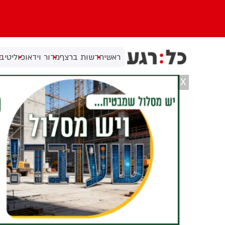
ראשי
חדשות ברצף
מדור וידאו
פוליטי
בי
X