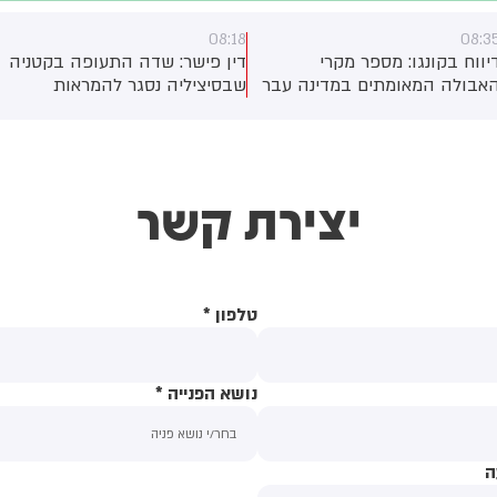
08:18
08:3
יווח בקונגו: מספר מקרי
דין פישר: שדה התעופה בקטניה
אבולה המאומתים במדינה עבר
שבסיציליה נסגר להמראות
את רף ה-4,000. מדובר
ונחיתות בשל התפרצות
התפרצות האבולה השנייה
מחודשת של הר הגעש אטנה.
גודלה שתועדה אי-פעם
יצירת קשר
טלפון
*
נושא הפנייה
*
ה
תוכן ההודעה