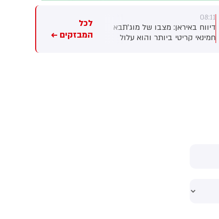
07:52
08:11
לכל
דיווח באיראן: מצבו של מוג'תבא
הקואליציה הצבאית בהובלת
המבזקים ←
חמינאי קריטי ביותר והוא עלול
סעודיה מסרה כי 11 אזרחים
למות בכל רגע. שני מקורות
נפצעו בתקיפה של החות'ים
המקורבים לנשיא איראן מסרו
בדרום המדינה. על פי הדיווח, בין
לאתר האופוזיציה IranWire כי
הפצועים - ילד בן 4.
השיח על מצבו מדובר בדרגים
הבכירים ביותר במשטר.
לדבריהם, חמינאי לא נפגש עם
אף חבר קבינט מאז התקיפה
האמריקנית שבה נהרג אביו ובני
משפחה נוספים.