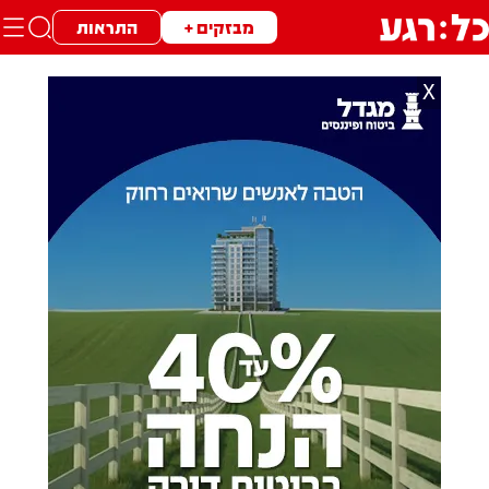
מבזקים +
התראות
X