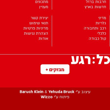
חרבות ברזל
מתכונים
חדשות בארץ
מעניין
מדיני
יצירת קשר
גלריות
תנאי שימוש
רכב ותחבורה
מדיניות פרטיות
כלכלי
הצהרת נגישות
קול כבודה
אודות
מבזקים +
עיצוב ע”י
Yehuda Bruck
&
Baruch Klein
פיתוח ע”י
Wizzo