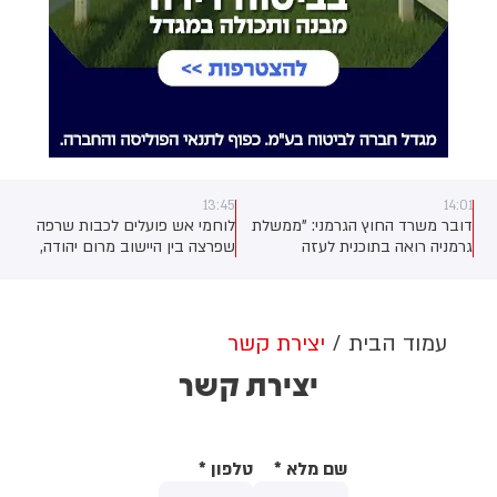
13:45
14:01
דובר משרד החוץ הגרמני: "ממשלת
לוחמי אש פועלים לכבות שרפה
גרמניה רואה בתוכנית לעזה
שפרצה בין היישוב מרום יהודה,
הזדמנות להתקדם לעבר פירוק
לחוות "כרם חממי" בגוש עציון
חמאס מנשקו"
ת
עמוד הבית
יצירת קשר
יצירת קשר
שם מלא
*
טלפון
*