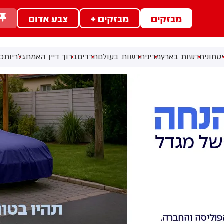
מבזקים
מבזקים +
צבע אדום
טחוני
חדשות בארץ
מדיני
חדשות בעולם
חרדים
ברוך דיין האמת
גלריות
כל