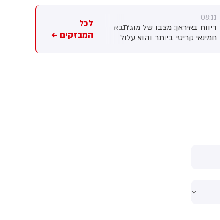
07:52
08:11
לכל
דיווח באיראן: מצבו של מוג'תבא
הקואליציה הצבאית בהובלת
המבזקים ←
חמינאי קריטי ביותר והוא עלול
סעודיה מסרה כי 11 אזרחים
למות בכל רגע. שני מקורות
נפצעו בתקיפה של החות'ים
המקורבים לנשיא איראן מסרו
בדרום המדינה. על פי הדיווח, בין
לאתר האופוזיציה IranWire כי
הפצועים - ילד בן 4.
השיח על מצבו מדובר בדרגים
הבכירים ביותר במשטר.
לדבריהם, חמינאי לא נפגש עם
אף חבר קבינט מאז התקיפה
האמריקנית שבה נהרג אביו ובני
משפחה נוספים.