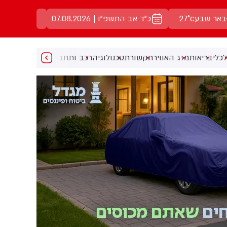
באר שבע
27°c
כ"ד אב התשפ"ו | 07.08.2026
כלי
בריאות
מזג האוויר
תקשורת
טכנולוגיה
רכב ותחבורה
מעניין
מוזיקה
מ