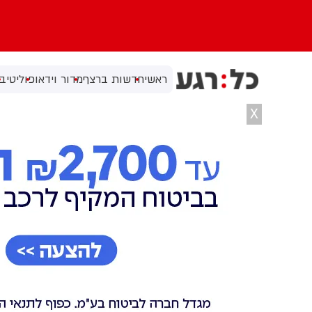
ראשי
חדשות ברצף
מדור וידאו
פוליטי
בי
X