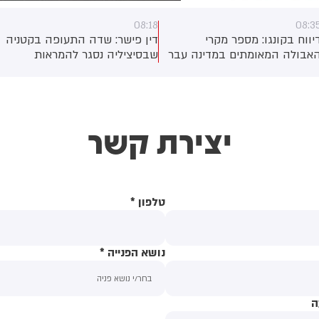
08:18
08:3
יווח בקונגו: מספר מקרי
דין פישר: שדה התעופה בקטניה
אבולה המאומתים במדינה עבר
שבסיציליה נסגר להמראות
את רף ה-4,000. מדובר
ונחיתות בשל התפרצות
התפרצות האבולה השנייה
מחודשת של הר הגעש אטנה.
גודלה שתועדה אי-פעם
יצירת קשר
טלפון
*
נושא הפנייה
*
ה
תוכן ההודעה