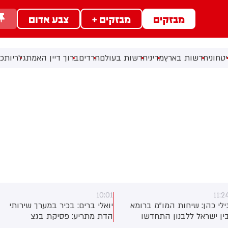
מבזקים
מבזקים +
צבע אדום
טחוני
חדשות בארץ
מדיני
חדשות בעולם
חרדים
ברוך דיין האמת
גלריות
כל
10:01
11:2
ילי כהן: שיחות המו"מ ברומא
יואלי ברים: בכיר במערך שירותי
ין ישראל ללבנון התחדשו
הדת מתריע: פסיקת בגצ
בוקר
שמקפיאה את תקציבי בתי הדין