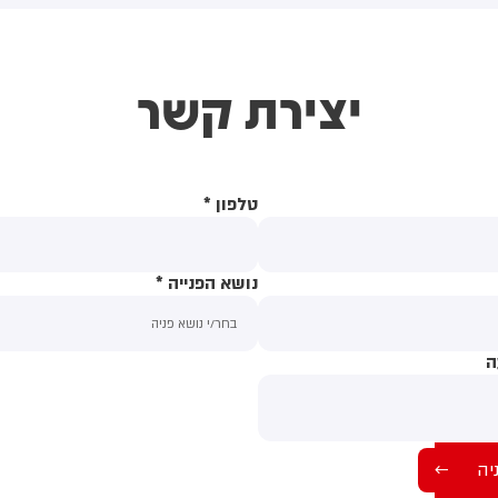
הרבניים תוביל לכך שהשירות
לאזרחים בבתי הדין הרבניים
יפסק כבר ביום ראשון הקרוב.
יצירת קשר
מדובר בהעברה תקציבית על סך
18 מיליון ש"ח שנועדה עבור
תשלום לספקים ובהם חברת
המחשוב המעניקה את השירות
להנהלת בתי הדין הרבניים.
טלפון
*
נושא הפנייה
*
ה
תוכן ההודעה