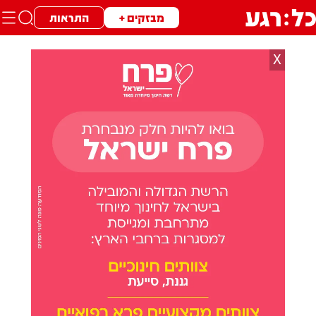
מבזקים +
התראות
X