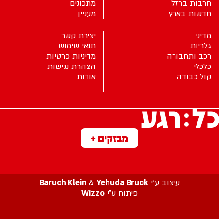
חרבות ברזל
מתכונים
חדשות בארץ
מעניין
מדיני
יצירת קשר
גלריות
תנאי שימוש
רכב ותחבורה
מדיניות פרטיות
כלכלי
הצהרת נגישות
קול כבודה
אודות
מבזקים +
עיצוב ע”י
Yehuda Bruck
&
Baruch Klein
פיתוח ע”י
Wizzo