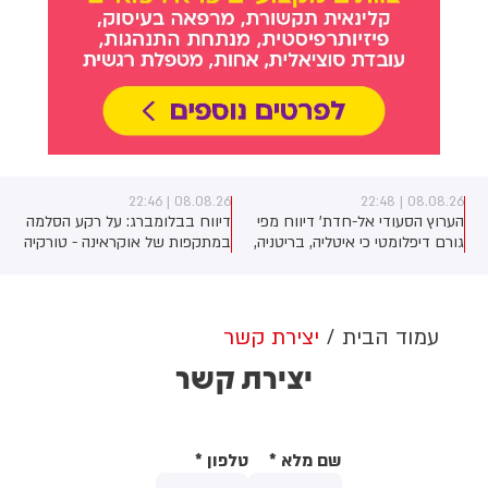
08.08.26 | 22:46
08.08.26 | 22:48
הערוץ הסעודי אל-חדת' דיווח מפי
דיווח בבלומברג: על רקע הסלמה
גורם דיפלומטי כי איטליה, בריטניה,
במתקפות של אוקראינה - טורקיה
שוויץ ואינדונזיה עשויות להשתתף
החלה להגביל את אישורי השיט של
ב"מנגנון" שמאמת שהשטחים
ספינות רוסיות בים השחור
בדרום לבנון נקיים מנשק של
חיזבאללה. לפי אותו גורם
עמוד הבית
יצירת קשר
דיפלומטי, ישנה הצעה לגבי רשימה
יצירת קשר
של מדינות שכבר הסכימו להשתתף
במנגנון, אך טרם הושגה הסכמה
(בין ישראל לבין לבנון בסוגיה)
שם מלא
*
טלפון
*