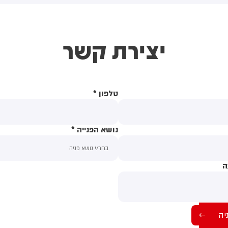
ת הגבול מישראל ללבנון סמוך
כפר ע׳ג׳ר - במקביל לתקיפות
צה״ל בדרום לבנון. 11 האזרחים -
יצירת קשר
בהם 6 קטינים - חצו את הגבול
מטרה לקדם התיישבות יהודית
לבנון - וכוחות צה״ל נדרשו
רדוף אחריהם אמש במהלך
עות הערב. היום הם יובאו
טלפון
*
דיון בפני בית המשפט.
נושא הפנייה
*
ה
תוכן ההודעה