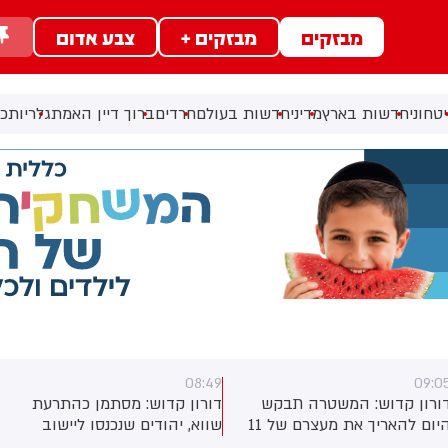
מבזקים
מבזקים +
צבע אדום
טחוני
חדשות בארץ
מדיני
חדשות בעולם
חרדים
ברוך דיין האמת
גלריות
כל
08:49
09:0
ורון קדוש: המשטרה תבקש
דורון קדוש: מסתמן כהתרעת
היום להאריך את מעצרם של 11
שווא, יהודים שנכנסו ליישוב
זרחים ישראלים, שחצו אתמול