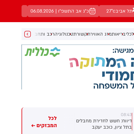
תל אביב
27°c
כ"ג אב התשפ"ו | 06.08.2026
כלי
בריאות
מזג האוויר
תקשורת
טכנולוגיה
רכב ותחבורה
מעניין
מוזיקה
מ
08:41
08:43
לכל
דיווח: חשש לחדירת מחבלים
חופשת הקיץ הקפיצה את
המבזקים ←
בתל ציון, כוכב יעקב
ההוצאות: 54.8 מיליארד שקלים
ביולי. עלייה של 5.8% לעומת יולי