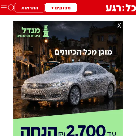
מבזקים +
התראות
X