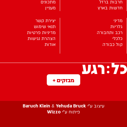
חרבות ברזל
מתכונים
חדשות בארץ
מעניין
מדיני
יצירת קשר
גלריות
תנאי שימוש
רכב ותחבורה
מדיניות פרטיות
כלכלי
הצהרת נגישות
קול כבודה
אודות
מבזקים +
עיצוב ע”י
Yehuda Bruck
&
Baruch Klein
פיתוח ע”י
Wizzo