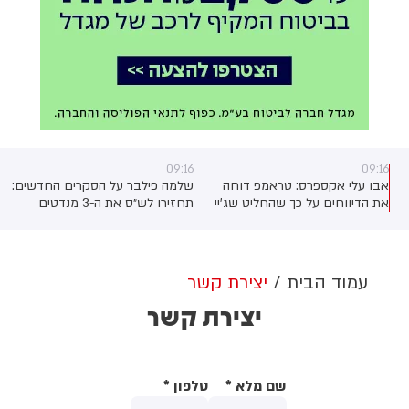
09:16
09:16
אבו עלי אקספרס: טראמפ דוחה
שלמה פילבר על הסקרים החדשים:
את הדיווחים על כך שהחליט שג'יי
תחזירו לש״ס את ה-3 מנדטים
די ואנס יהיה המועמד לנשיאות ב
שהעלמתם להם, ככה פתאום. ש״ס
2028 עיתונאית: יש דיווח שלפיו
תקבל בבחירות הקרובות בין 10
אמרת לתורמים שהם צריכים לדאוג
ל-12 בוודאות.
לכך שג'יי. די. ואנס ייבחר. האם זו
עמוד הבית
יצירת קשר
התמיכה הרשמית שלך במועמדותו?
יצירת קשר
טראמפ: לא. אני חושב שהוא נהדר,
אבל זה מוקדם מדי מכדי לחשוב
על זה אפילו.
שם מלא
*
טלפון
*